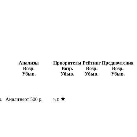
Анализы
Приоритеты
Рейтинг
Предпочтения
Возр.
Возр.
Возр.
Возр.
Убыв.
Убыв.
Убыв.
Убыв.
р.
Анализы
от 500 р.
5.0