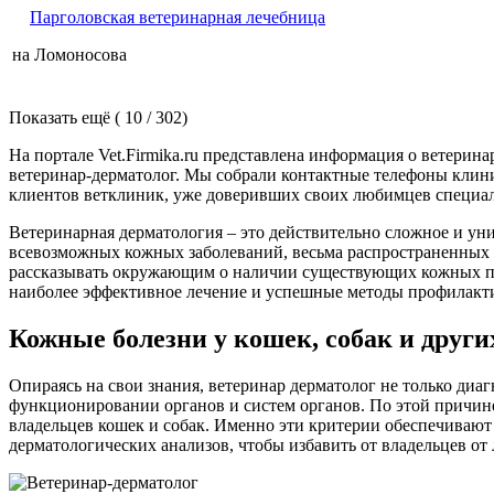
Парголовская ветеринарная лечебница
на Ломоносова
Показать ещё ( 10 / 302)
На портале Vet.Firmika.ru представлена информация о ветери
ветеринар-дерматолог. Мы собрали контактные телефоны клиник
клиентов ветклиник, уже доверивших своих любимцев специа
Ветеринарная дерматология – это действительно сложное и у
всевозможных кожных заболеваний, весьма распространенных с
рассказывать окружающим о наличии существующих кожных про
наиболее эффективное лечение и успешные методы профилакт
Кожные болезни у кошек, собак и друг
Опираясь на свои знания, ветеринар дерматолог не только ди
функционировании органов и систем органов. По этой причин
владельцев кошек и собак. Именно эти критерии обеспечивают
дерматологических анализов, чтобы избавить от владельцев от