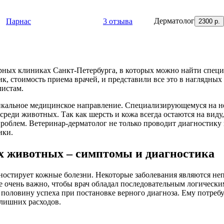
Дерма­толог
Парнас
3 отзыва
2300 р.
нарных клиниках Санкт-Петербурга, в которых можно найти спе
, стоимость приема врачей, и представили все это в наглядных
листам.
никальное медицинское направление. Специализирующемуся на н
реди животных. Так как шерсть и кожа всегда остаются на виду
блем. Ветеринар-дерматолог не только проводит диагностику и
ики.
их животных – симптомы и диагностика
агностирует кожные болезни. Некоторые заболевания являются 
е очень важно, чтобы врач обладал последовательным логичес
 половину успеха при постановке верного диагноза. Ему потреб
 лишних расходов.