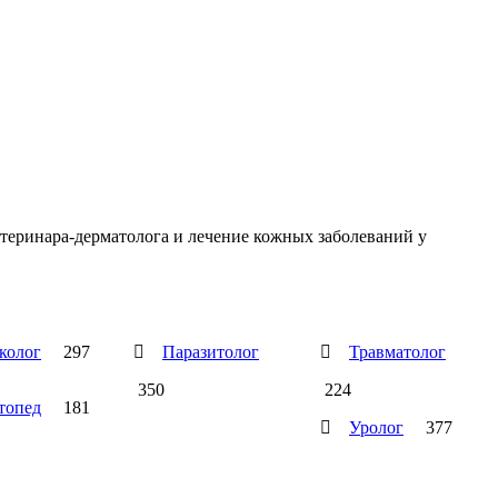
етеринара-дерматолога и лечение кожных заболеваний у
колог
297

Паразитолог

Травматолог
350
224
топед
181

Уролог
377