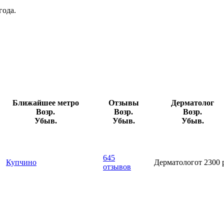
года.
Ближайшее метро
Отзывы
Дерма­толог
Возр.
Возр.
Возр.
Убыв.
Убыв.
Убыв.
645
Купчино
Дерма­толог
от 2300 
отзывов