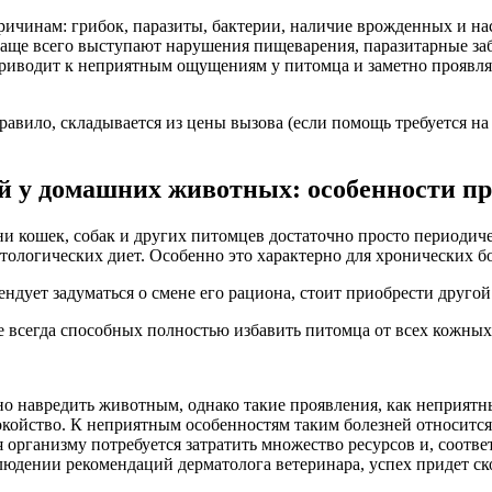
ричинам: грибок, паразиты, бактерии, наличие врожденных и н
чаще всего выступают нарушения пищеварения, паразитарные за
 приводит к неприятным ощущениям у питомца и заметно проявл
равило, складывается из цены вызова (если помощь требуется на 
й у домашних животных: особенности п
и кошек, собак и других питомцев достаточно просто периодич
тологических диет. Особенно это характерно для хронических б
ндует задуматься о смене его рациона, стоит приобрести друго
е всегда способных полностью избавить питомца от всех кожных
но навредить животным, однако такие проявления, как неприятн
ойство. К неприятным особенностям таким болезней относится д
 организму потребуется затратить множество ресурсов и, соотв
людении рекомендаций дерматолога ветеринара, успех придет ск