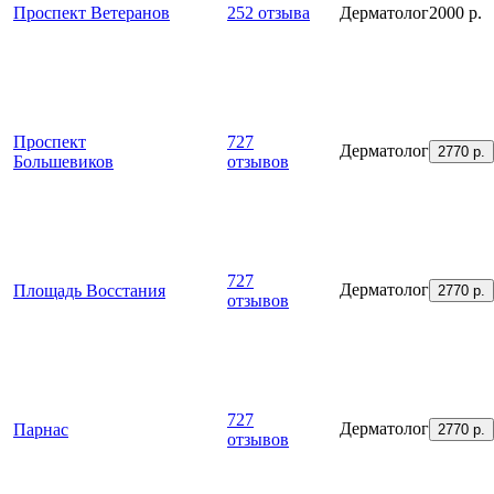
Проспект Ветеранов
252 отзыва
Дерма­толог
2000 р.
Проспект
727
Дерма­толог
2770 р.
Большевиков
отзывов
727
Дерма­толог
Площадь Восстания
2770 р.
отзывов
727
Дерма­толог
Парнас
2770 р.
отзывов