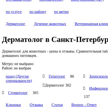
по услуге
по району
по метро
Дерматолог
Лечение животных
Ветеринарная клин
Дерматолог
в Санкт-Петербур
Дерматолог для животных - цены и отзывы. Сравнительная таб
домашних питомцев.
Метро:
не выбрано
Район:
не выбран
назад
(Другие

Гепатолог
86

Зоопсихол
специальности)

Дерматолог
302

Инфекцион

Стоматолог
365
137
Клиники
Отзывы
Статья
Вопрос - Ответ