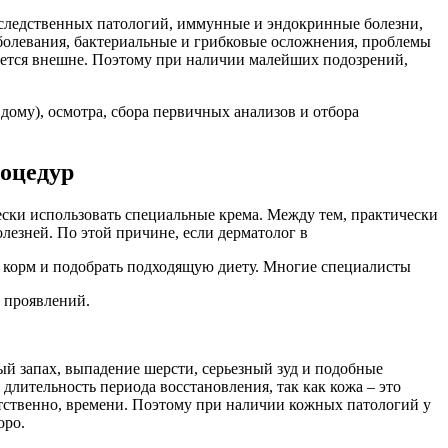
аследственных патологий, иммунные и эндокринные болезни,
болевания, бактериальные и грибковые осложнения, проблемы
яется внешне. Поэтому при наличии малейших подозрений,
дому), осмотра, сбора первичных анализов и отбора
роцедур
ески использовать специальные крема. Между тем, практически
олезней. По этой причине, если дерматолог в
й корм и подобрать подходящую диету. Многие специалисты
 проявлений.
ый запах, выпадение шерсти, серьезный зуд и подобные
лительность периода восстановления, так как кожа – это
етственно, времени. Поэтому при наличии кожных патологий у
оро.