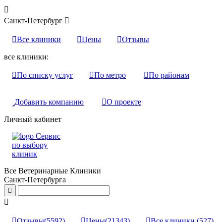

Санкт-Петербург


Все клиники

Цены

Отзывы
все клиники:

По списку услуг

По метро

По районам

Добавить компанию

О проекте
Личный кабинет
Сервис
по выбору
клиник
Все Ветеринарные Клиники
Санкт-Петербурга



Отзывы
(5592)

Цены
(21343)

Все клиники
(527)