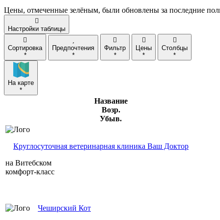
Цены, отмеченные
зелёным
, были обновлены за последние пол

Настройки таблицы





Сортировка
Предпочтения
Фильтр
Цены
Столбцы
*
*
*
*
*
На карте
*
Название
Возр.
Убыв.
Круглосуточная ветеринарная клиника Ваш Доктор
на Витебском
комфорт-класс
Чеширский Кот