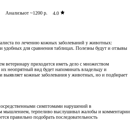
Анализы
от ~1200 р.
4.0
циалиста по лечению кожных заболеваний у животных:
 и удобных для сравнения таблицах. Полезны будут и отзывы
ем ветеринару приходится иметь дело с множеством
, их неопрятный вид будет напоминать владельцу и
 выявляет кожные заболевания у животных, но и подбирает
непосредственными симптомами нарушений в
ким мышлением, терпеливо выслушивал жалобы и комментарии
уется правильно подобрать последовательность