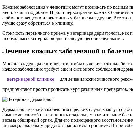
Кожные заболевания у животных могут возникать по разным п
неоплазия и подобное. В роли первопричин кожных болезней 
с обменом веществ и витаминным балансом т другое. Все это
лучше сразу обратиться в клинику.
Стоимость первичного приема у ветеринара дерматолога, как п
необходимых материалов для последующего исследования.
Лечение кожных заболеваний и болезне
Многие владельцы считают, что чтобы вылечить кожные болезн
каждое заболевание требует еще и активного соблюдения дерма
ветеринарной клинике
для лечения кожи животного рекоме
предпочитают просто прописать курс различных препаратов, н
Дерматологические заболевания в редких случаях могут серьез
симптомы способны причинить владельцам значительное беспок
весьма обширный орган. Для его полноценного восстановления
питомца, владельцу предстоит запастись терпением. И при соб