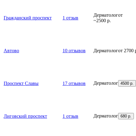
Дерма­толог
от
Гражданский проспект
1 отзыв
~2500 р.
Автово
10 отзывов
Дерма­толог
от 2700 
Дерма­толог
Проспект Славы
17 отзывов
4500 р.
Дерма­толог
Лиговский проспект
1 отзыв
680 р.