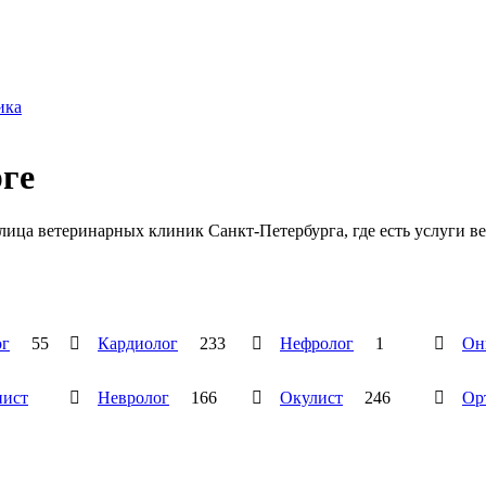
ика
ге
лица ветеринарных клиник Санкт-Петербурга, где есть услуги в
ог
55

Кардиолог
233

Нефролог
1

Он
ист

Невролог
166

Окулист
246

Ор